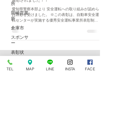
表彰されました！！
所
愛知県警察本部より 安全運転への取り組みが認めら
岡崎営業
れ表彰を受けました。 ※この表彰は、自動車安全運
所
転センターが実施する優秀安全運転事業所表彰制度
で、運転記録証明書を活用し安全運転、交通事故防
倉庫市
止に努め一定以上の無事故・無違反に対する成果を
スポンサ
あげた事業所に対し、その達成度に応じて「...
ー
表彰状
ノーマン
特殊なインテリア商材も
ジャパン
TEL
MAP
LINE
INSTA
FACE
​喜んでお探しします。
岐阜信用
金庫
Ohkane
Line
リリカラ
Top
About us
Contact us
クロス｜
Profile
壁紙
Location
タチカワ
Brands
ブライン