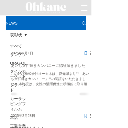
NEWS
表彰状
すべて
2025年5月1日
サンゲツ
ORAFOL
あいち女性輝きカンパニーに認証頂きました
タイルカ
このたび株式会社オーカネは、愛知県より**「あい
ーペット
ち女性輝きカンパニー」**の認証をいただきまし
た。 本制度は、女性の活躍促進に積極的に取り組む
ブライン
企業を対象に、愛知県が認証を行うものです。 当社
ド
では、性別に関わらず誰もが能力を発揮できる職場
カーラッ
づくりを目指し、働きやすい環境整備やワ...
ピングフ
ィルム
2025年2月28日
本店
三重営業