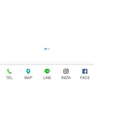
表彰されました！！
OHKANE公式L
です！
愛知県警察本部より 安全運転
への取り組みが認められ表彰
いつも株式会社オ
コメント
TEL
MAP
LINE
INSTA
FACE
を受けました。 ※この表彰
愛顧いただき、誠
は、自動車安全運転センター
うございます。 じ
が実施する優秀安全運転事業
ーカネ公式LINE（
コメントを追加…
所表彰制度で、運転記録証明
LINE）**が何気
書を活用し安全運転、交通事
お客様との距離を
故防止に努め一定以上の無事
に。よりタイムリ
故・無違反に対する成果をあ
便利に情報をお届
げた事業所に対し、その達成
うに。そんな想いか