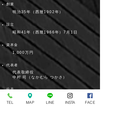
創業
明治35年（西暦1902年）
設立
昭和41年（西暦1966年）7月1日
資本金
1,000万円
代表者
代表取締役
​中村 司（なかむら つかさ）
役員
取締役
TEL
MAP
LINE
INSTA
FACE
​木村 学（きむら まなぶ）
事業内容
インテリア商材の販売、内装施工全般
クロス（壁
紙）
化粧フィルム