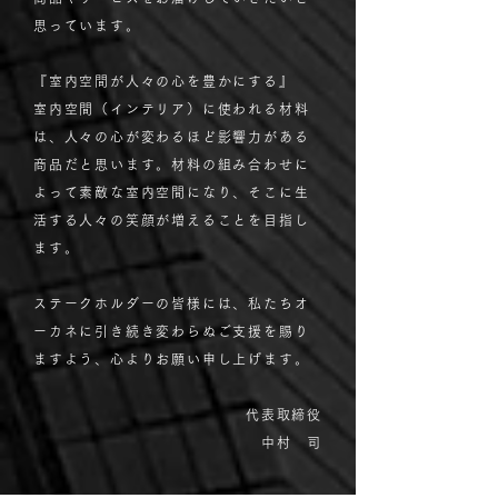
思っています。
『室内空間が人々の心を豊かにする』
室内空間（インテリア）に使われる材料
は、人々の心が変わるほど影響力がある
商品だと思います。材料の組み合わせに
よって素敵な室内空間になり、そこに生
活する人々の笑顔が増えることを目指し
ます。
ステークホルダーの皆様には、私たちオ
ーカネに引き続き変わらぬご支援を賜り
ますよう、心よりお願い申し上げます。
代表取締役
中村 司