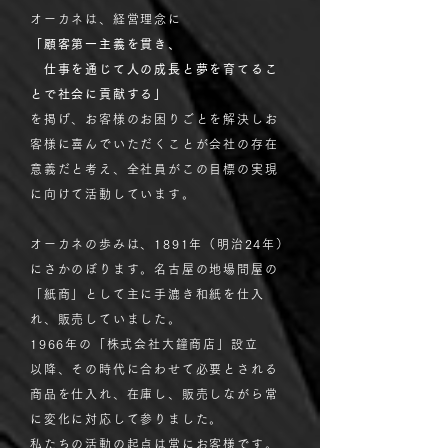
オーカネは、経営理念に
「顧客第一主義を貫き、
仕事を通じて人の成長と夢を育てるこ
とで社会に貢献する」
を掲げ、お客様のお困りごとを解決しお
客様に喜んでいただくことが会社の存在
意義だと考え、全社員がこの目標の実現
に向けて活動しています。
オーカネの歩みは、1891年（明治24年）
にさかのぼります。名古屋の地場問屋の
「紙商」として主に手漉き和紙を仕入
れ、販売していました。
1966年の「株式会社大鐘商店」設立
以降、その時代に合わせて必要とされる
商品を仕入れ、在庫し、販売しながら常
に変化に対応して参りました。
私たちの活動の起点は常にお客様です。