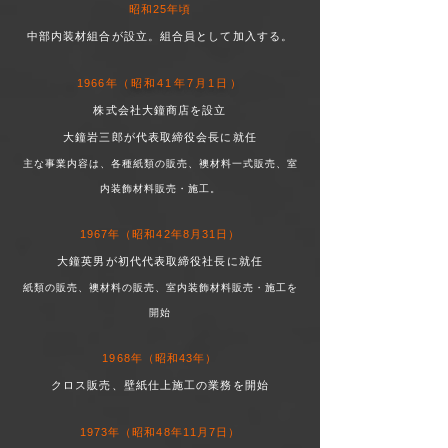
昭和25年頃
中部内装材組合が設立。組合員として加入する。
1966年
（昭和41年7月1日）
株式会社大鐘商店を設立
大鐘岩三郎が代表取締役会長に就任
主な事業内容は、各種紙類の販売、襖材料一式販売、室
内装飾材料販売・施工。
1967年（昭和42年8月31日）
大鐘英男が初代代表取締役社長に就任
紙類の販売、襖材料の販売、室内装飾材料販売・施工
​を
開始
1968年（昭和43年）
クロス販売、壁紙仕上施工の業務を開始
1973年（昭和48年11月7日）