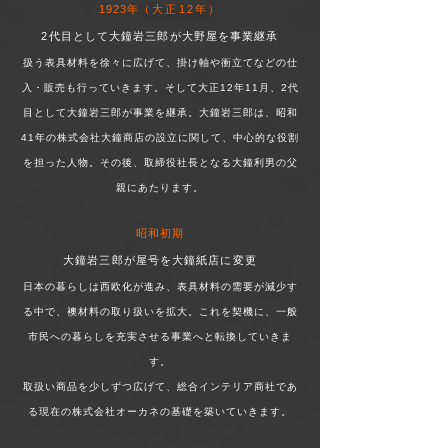
1923年
（大正12年）
2代目として大鐘岩三郎が大野屋を事業継承
扱う表具材料を徐々に広げて、掛け軸や衝立てなどの仕
入・販売も行っていきます
。そして大正12年11月、2代
目として大鐘岩三郎が事業を継承。
大鐘岩三郎は、昭和
41年の株式会社大鐘商店の設立に関して、中心的な役割
を担った人物。
その後、
取締役社長となる大鐘利男の父
親にあたります。
昭和初期
大鐘岩三郎が屋号を大鐘紙店に変更
日本の暮らしは西欧化が進み、表具材料の需要が減少す
る中で、襖材料の取り扱いを拡大。これを契機に、一般
市民への暮らしを充実させる事業へと転換していきま
す。
取扱い商品を少しずつ広げて、総合インテリア商社であ
る現在の株式会社オーカネの基礎を築いていきます。