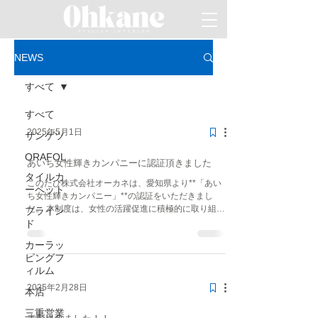
NEWS
すべて
すべて
2025年5月1日
サンゲツ
ORAFOL
あいち女性輝きカンパニーに認証頂きました
タイルカ
このたび株式会社オーカネは、愛知県より**「あい
ーペット
ち女性輝きカンパニー」**の認証をいただきまし
た。 本制度は、女性の活躍促進に積極的に取り組む
ブライン
企業を対象に、愛知県が認証を行うものです。 当社
ド
では、性別に関わらず誰もが能力を発揮できる職場
カーラッ
づくりを目指し、働きやすい環境整備やワ...
ピングフ
ィルム
2025年2月28日
本店
三重営業