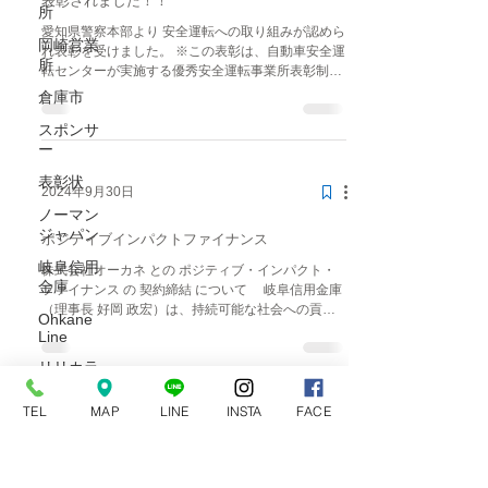
表彰されました！！
所
愛知県警察本部より 安全運転への取り組みが認めら
岡崎営業
れ表彰を受けました。 ※この表彰は、自動車安全運
所
転センターが実施する優秀安全運転事業所表彰制度
で、運転記録証明書を活用し安全運転、交通事故防
倉庫市
止に努め一定以上の無事故・無違反に対する成果を
スポンサ
あげた事業所に対し、その達成度に応じて「...
ー
表彰状
2024年9月30日
ノーマン
ジャパン
ポジティブインパクトファイナンス
岐阜信用
株式会社オーカネ との ポジティブ・インパクト・
金庫
ファイナンス の 契約締結 について 岐阜信用金庫
（理事長 好岡 政宏）は、持続可能な社会への貢献
Ohkane
を共に実現するため、 株式会社オーカネ（代表取締
Line
役 中村 司）と、「ポジティブ・インパクト・ファ
リリカラ
イナンス」...
クロス｜
TEL
MAP
LINE
INSTA
FACE
壁紙
タチカワ
特殊なインテリア商材も
ブライン