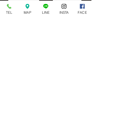
スミノエ
日中製作所
TEL
MAP
LINE
INSTA
FACE
石山
鹿田産業
西武
アシスト
​星野商店
宇野紙店