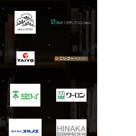
フジコー
タイルメント
東京​松屋
​富永インテリア
太陽
ニシコー
未来工業
ワーロン