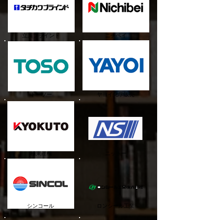
​立川ブラインド
​ニチベイ
​トーソー
​ヤヨイ化学販売
極東産機
ニットー
シンコール
ロンシール工業