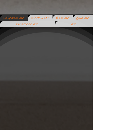
wallpaper etc.
window etc.
floor etc.
glue etc.
kanamono etc.
etc.