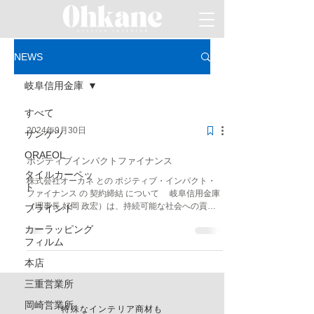
NEWS
岐阜信用金庫
すべて
2024年9月30日
サンゲツ
ORAFOL
ポジティブインパクトファイナンス
タイルカーペッ
株式会社オーカネ との ポジティブ・インパクト・
ト
ファイナンス の 契約締結 について 岐阜信用金庫
（理事長 好岡 政宏）は、持続可能な社会への貢献
ブラインド
を共に実現するため、 株式会社オーカネ（代表取締
カーラッピング
役 中村 司）と、「ポジティブ・インパクト・ファ
フィルム
イナンス」...
本店
三重営業所
岡崎営業所
特殊なインテリア商材も