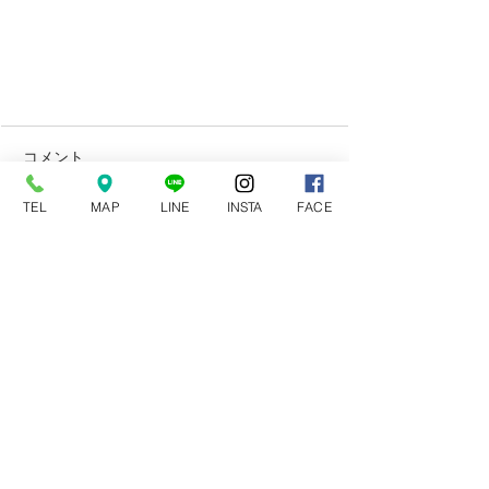
コメント
TEL
MAP
LINE
INSTA
FACE
コメントを追加…
ORAFOLカーラッピングフィルム
の在庫入荷しました
特殊なインテリア商材も
​喜んでお探しします。